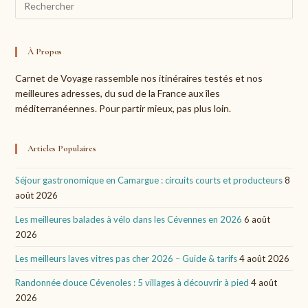
Esc
to
clo
À Propos
the
Carnet de Voyage rassemble nos itinéraires testés et nos
sea
meilleures adresses, du sud de la France aux îles
pan
méditerranéennes. Pour partir mieux, pas plus loin.
Articles Populaires
Séjour gastronomique en Camargue : circuits courts et producteurs
8
août 2026
Les meilleures balades à vélo dans les Cévennes en 2026
6 août
2026
Les meilleurs laves vitres pas cher 2026 – Guide & tarifs
4 août 2026
Randonnée douce Cévenoles : 5 villages à découvrir à pied
4 août
2026