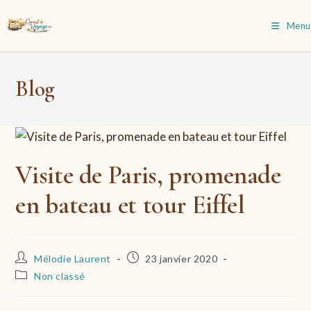
Skip
to
Menu
content
Blog
Visite de Paris, promenade
en bateau et tour Eiffel
Auteur/autrice
Publication
Mélodie Laurent
23 janvier 2020
de
publiée :
Post
Non classé
la
category:
publication :