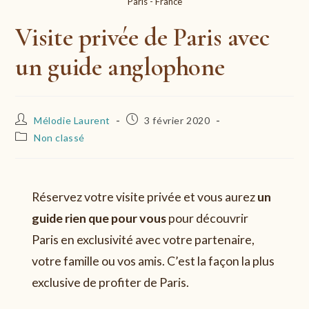
Paris - France
Visite privée de Paris avec
un guide anglophone
Auteur/autrice
Publication
Mélodie Laurent
3 février 2020
de
publiée :
Post
Non classé
la
category:
publication :
Réservez votre visite privée et vous aurez
un
guide rien que pour vous
pour découvrir
Paris en exclusivité avec votre partenaire,
votre famille ou vos amis. C’est la façon la plus
exclusive de profiter de Paris.