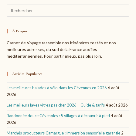
Pre
Esc
to
clo
À Propos
the
Carnet de Voyage rassemble nos itinéraires testés et nos
sea
meilleures adresses, du sud de la France aux îles
pan
méditerranéennes. Pour partir mieux, pas plus loin.
Articles Populaires
Les meilleures balades à vélo dans les Cévennes en 2026
6 août
2026
Les meilleurs laves vitres pas cher 2026 – Guide & tarifs
4 août 2026
Randonnée douce Cévenoles : 5 villages à découvrir à pied
4 août
2026
Marchés producteurs Camargue : immersion sensorielle garantie
2