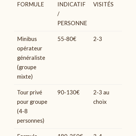
FORMULE
INDICATIF
VISITÉS
P
/
R
PERSONNE
Minibus
55-80€
2-3
Au
opérateur
généraliste
(groupe
mixte)
Tour privé
90-130€
2-3 au
Au
pour groupe
choix
(4-8
personnes)