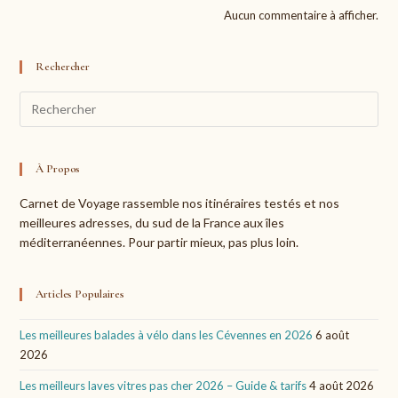
Aucun commentaire à afficher.
Rechercher
Pre
Esc
to
clo
À Propos
the
Carnet de Voyage rassemble nos itinéraires testés et nos
sea
meilleures adresses, du sud de la France aux îles
pan
méditerranéennes. Pour partir mieux, pas plus loin.
Articles Populaires
Les meilleures balades à vélo dans les Cévennes en 2026
6 août
2026
Les meilleurs laves vitres pas cher 2026 – Guide & tarifs
4 août 2026