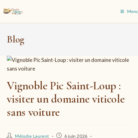
Skip
to
Menu
content
Blog
Vignoble Pic Saint-Loup :
visiter un domaine viticole
sans voiture
Auteur/autrice
Publication
Mélodie Laurent
6 juin 2026