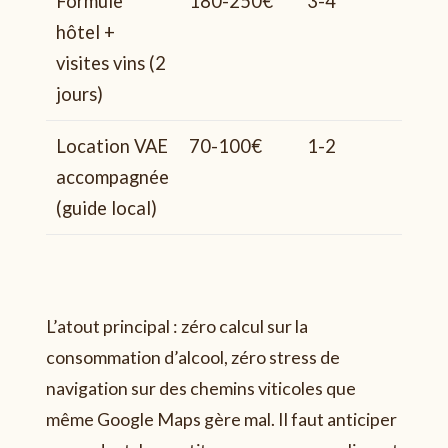
Formule
180-250€
3-4
Fa
hôtel +
visites vins (2
jours)
Location VAE
70-100€
1-2
Mo
accompagnée
él
(guide local)
L’atout principal : zéro calcul sur la
consommation d’alcool, zéro stress de
navigation sur des chemins viticoles que
même Google Maps gère mal. Il faut anticiper