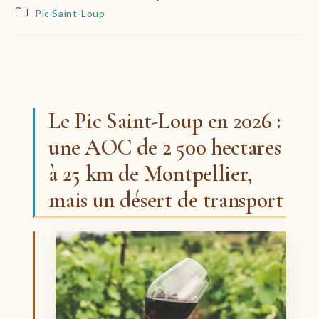
de
publiée :
Post
Pic Saint-Loup
la
category:
publication :
Le Pic Saint-Loup en 2026 :
une AOC de 2 500 hectares
à 25 km de Montpellier,
mais un désert de transport