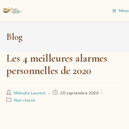
Skip
to
Menu
content
Blog
Les 4 meilleures alarmes
personnelles de 2020
Auteur/autrice
Publication
Mélodie Laurent
20 septembre 2020
de
publiée :
Post
Non classé
la
category:
publication :