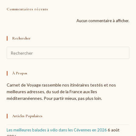
Commentaires récents
Aucun commentaire à afficher.
Rechercher
Pre
Esc
to
clo
À Propos
the
Carnet de Voyage rassemble nos itinéraires testés et nos
sea
meilleures adresses, du sud de la France aux îles
pan
méditerranéennes. Pour partir mieux, pas plus loin.
Articles Populaires
Les meilleures balades à vélo dans les Cévennes en 2026
6 août