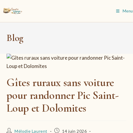
Skip
to
Menu
content
Blog
Gîtes ruraux sans voiture
pour randonner Pic Saint-
Loup et Dolomites
Auteur/autrice
Publication
Mélodie Laurent
14 juin 2026