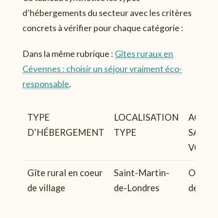
d’hébergements du secteur avec les critères
concrets à vérifier pour chaque catégorie :
Dans la même rubrique :
Gîtes ruraux en
Cévennes : choisir un séjour vraiment éco-
responsable
.
TYPE
LOCALISATION
ACCES
D’HÉBERGEMENT
TYPE
SANS
VOITU
Gîte rural en coeur
Saint-Martin-
Oui (ar
de village
de-Londres
desserv