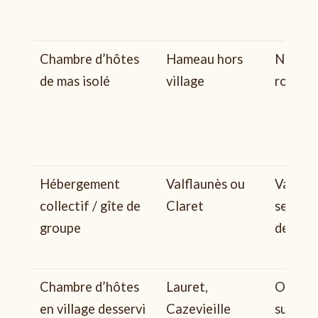
Chambre d’hôtes
Hameau hors
Non (a
de mas isolé
village
route)
Hébergement
Valflaunès ou
Variabl
collectif / gîte de
Claret
selon
groupe
desser
Chambre d’hôtes
Lauret,
Oui si v
en village desservi
Cazevieille
sur tra