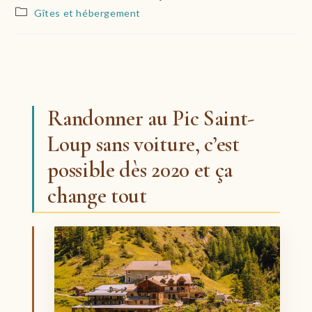
de
publiée :
Post
Gîtes et hébergement
la
category:
publication :
Randonner au Pic Saint-
Loup sans voiture, c’est
possible dès 2020 et ça
change tout